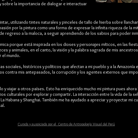
 sobre la importancia de dialogar e interactuar
tar, utilizando tintes naturales y pinceles de tallo de hierba sobre llanc
sión por la pintura como una forma de expresar la infinita riqueza de la mitol
de regreso a la maloca, a seguir aprendiendo de los sabios para poder inm
mica porque está inspirada en los dioses y personajes míticos, en las fiesta
peces y animales, en el canto, la visión y la palabra sagrada de mis ancestro
r el mundo.
s sociales, históricos y políticos que afectan a mi pueblo y a la Amazonía 
ros contra mis antepasados, la corrupción y los agentes externos que imp
blo y viajar a otros países. Esto ha enriquecido mucho mi pintura pues ahora
culturales por explorar y compartir. La interacción entre la vida de la sel
 La Habana y Shanghai. También me ha ayudado a apreciar y proyectar mi cu
al.
Curada y auspiciada por el Centro de Antropología Visual del Perú