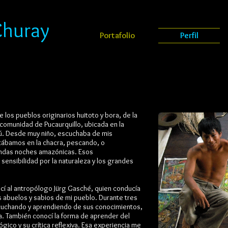
Churay
Portafolio
Perfil
los pueblos originarios huitoto y bora, de la
comunidad de Pucaurquillo, ubicada en la
rú. Desde muy niño, escuchaba de mis
stábamos en la chacra, pescando, o
undas noches amazónicas. Esos
 sensibilidad por la naturaleza y los grandes
ocí al antropólogo Jürg Gasché, quien conducía
s abuelos y sabios de mi pueblo. Durante tres
scuchando y aprendiendo de sus conocimientos,
ía. También conocí la forma de aprender del
ico y su crítica reflexiva. Esa experiencia me