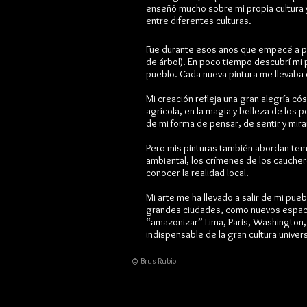
enseñó mucho sobre mi propia cultura y
entre diferentes culturas.
Fue durante esos años que empecé a pin
de árbol). En poco tiempo descubrí mi pa
pueblo. Cada nueva pintura me llevaba 
Mi creación refleja una gran alegría cós
agrícola, en la magia y belleza de los 
de mi forma de pensar, de sentir y mira
Pero mis pinturas también abordan tema
ambiental, los crímenes de los cauche
conocer la realidad local.
Mi arte me ha llevado a salir de mi pue
grandes ciudades, como nuevos espacios 
“amazonizar” Lima, Paris, Washington,
indispensable de la gran cultura univers
© Brus Rubio